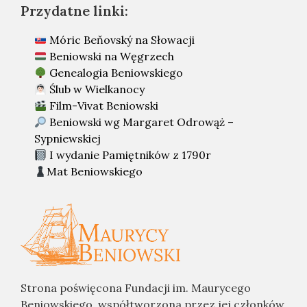
Przydatne linki:
Móric Beňovský na Słowacji
Beniowski na Węgrzech
Genealogia Beniowskiego
Ślub w Wielkanocy
Film-Vivat Beniowski
Beniowski wg Margaret Odrowąż –
Sypniewskiej
I wydanie Pamiętników z 1790r
Mat Beniowskiego
Strona poświęcona Fundacji im. Maurycego
Beniowskiego, współtworzona przez jej członków