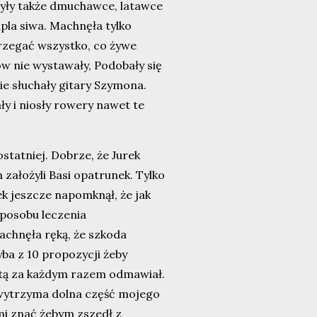
 -były także dmuchawce, latawce
apla siwa. Machnęła tylko
trzegać wszystko, co żywe
w nie wystawały, Podobały się
ie słuchały gitary Szymona.
ały i niosły rowery nawet te
statniej. Dobrze, że Jurek
 założyli Basi opatrunek. Tylko
ek jeszcze napomknął, że jak
sposobu leczenia
achnęła ręką, że szkoda
yba z 10 propozycji żeby
stą za każdym razem odmawiał.
y wytrzyma dolna część mojego
mi znać żebym zszedł z