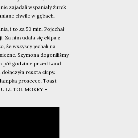
nie zajadali wspaniały żurek
mniane chwile w gębach.
a, i to za 50 min. Pojechał
. Za nim udała się ekipa z
, że wszyscy jechali na
aniczne. Szymona dogoniliśmy
o pół godzinie przed Land
dołączyła reszta ekipy.
w lampka prosecco. Toast
JDU LUTOL MOKRY –