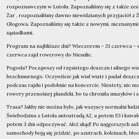
rozpoznawczym w Lutolu. Zapoznaliśmy się z także zesp
Żar , rozpoznaliśmy dawno niewidzianych przyjaciół z Ż
Głogowa. Zapoznaliśmy się także z nowymi, nieznanymi 
sąsiadkami.
Program na najbliższe dni? Wieczorem – 21 czerwca – 
czerwca rajd rowerowy do Niesulic.
Pogoda? Począwszy od rzęsistego deszczu i silnego wiat
bezchmurnego. Oczywiście jak wiał wiatr i padał deszcz
podczas rajdu i podobnie na koncercie. Niestety, nie m
rowery przenośnej plandeki, bo ta chroniła muzyków i s
Trasa? Jakby nie można było, jak wszyscy normalni ludzi
Świebodzina z Lutola autostradą A2, a potem S3 i kawałe
potem 3 dni odpoczywać. Ależ skąd! Po najgorszych asfa
samochody boją się jeździć, po szutrach, koleinach, bło