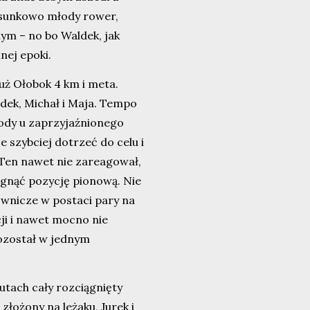
tosunkowo młody rower,
ym – no bo Waldek, jak
nej epoki.
 już Ołobok 4 km i meta.
dek, Michał i Maja. Tempo
ody u zaprzyjaźnionego
e szybciej dotrzeć do celu i
Ten nawet nie zareagował,
iągnąć pozycję pionową. Nie
ownicze w postaci pary na
cji i nawet mocno nie
pozostał w jednym
utach cały rozciągnięty
złożony na leżaku, Jurek i