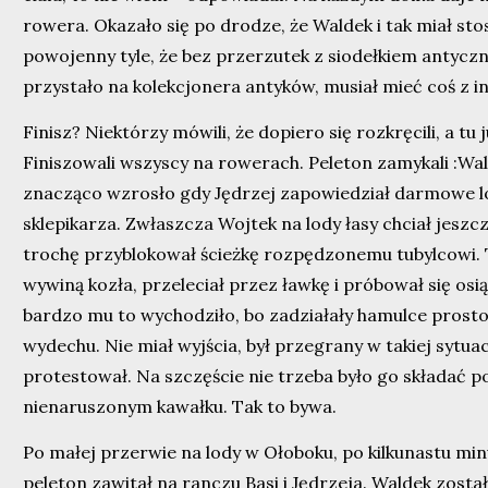
rowera. Okazało się po drodze, że Waldek i tak miał s
powojenny tyle, że bez przerzutek z siodełkiem antyczn
przystało na kolekcjonera antyków, musiał mieć coś z in
Finisz? Niektórzy mówili, że dopiero się rozkręcili, a tu
Finiszowali wszyscy na rowerach. Peleton zamykali :Wal
znacząco wzrosło gdy Jędrzej zapowiedział darmowe l
sklepikarza. Zwłaszcza Wojtek na lody łasy chciał jeszcz
trochę przyblokował ścieżkę rozpędzonemu tubylcowi. 
wywiną kozła, przeleciał przez ławkę i próbował się os
bardzo mu to wychodziło, bo zadziałały hamulce prost
wydechu. Nie miał wyjścia, był przegrany w takiej sytua
protestował. Na szczęście nie trzeba było go składać 
nienaruszonym kawałku. Tak to bywa.
Po małej przerwie na lody w Ołoboku, po kilkunastu min
peleton zawitał na ranczu Basi i Jędrzeja. Waldek został 