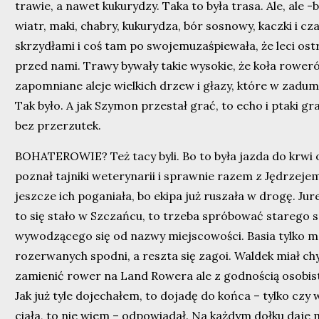
trawie, a nawet kukurydzy. Taka to była trasa. Ale, ale
wiatr, maki, chabry, kukurydza, bór sosnowy, kaczki i cz
skrzydłami i coś tam po swojemuzaśpiewała, że leci os
przed nami. Trawy bywały takie wysokie, że koła roweró
zapomniane aleje wielkich drzew i głazy, które w zadum
Tak było. A jak Szymon przestał grać, to echo i ptaki gr
bez przerzutek.
BOHATEROWIE? Też tacy byli. Bo to była jazda do krwi o
poznał tajniki weterynarii i sprawnie razem z Jędrzejem
jeszcze ich poganiała, bo ekipa już ruszała w drogę. Jur
to się stało w Szczańcu, to trzeba spróbować starego 
wywodzącego się od nazwy miejscowości. Basia tylko m
rozerwanych spodni, a reszta się zagoi. Waldek miał ch
zamienić rower na Land Rowera ale z godnością osobi
Jak już tyle dojechałem, to dojadę do końca – tylko cz
ciała, to nie wiem – odpowiadał. Na każdym dołku daje 