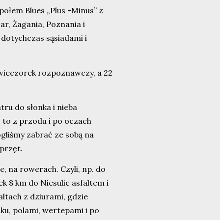
ołem Blues „Plus -Minus” z
ar, Żagania, Poznania i
dotychczas sąsiadami i
wieczorek rozpoznawczy, a 22
ru do słonka i nieba
 to z przodu i po oczach
ogliśmy zabrać ze sobą na
przęt.
e, na rowerach. Czyli, np. do
k 8 km do Niesulic asfaltem i
ltach z dziurami, gdzie
cku, polami, wertepami i po