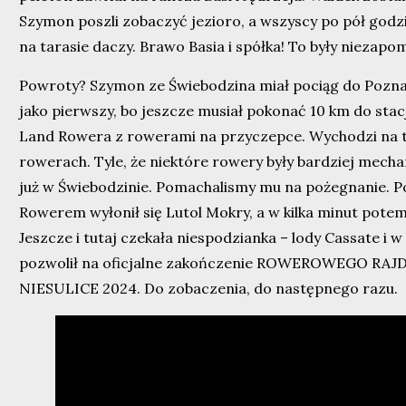
Szymon poszli zobaczyć jezioro, a wszyscy po pół godzi
na tarasie daczy. Brawo Basia i spółka! To były niezapo
Powroty? Szymon ze Świebodzina miał pociąg do Poznani
jako pierwszy, bo jeszcze musiał pokonać 10 km do stacji
Land Rowera z rowerami na przyczepce. Wychodzi na to
rowerach. Tyle, że niektóre rowery były bardziej mech
już w Świebodzinie. Pomachalismy mu na pożegnanie. P
Rowerem wyłonił się Lutol Mokry, a w kilka minut potem 
Jeszcze i tutaj czekała niespodzianka – lody Cassate i 
pozwolił na oficjalne zakończenie ROWEROWEGO RA
NIESULICE 2024. Do zobaczenia, do następnego razu.