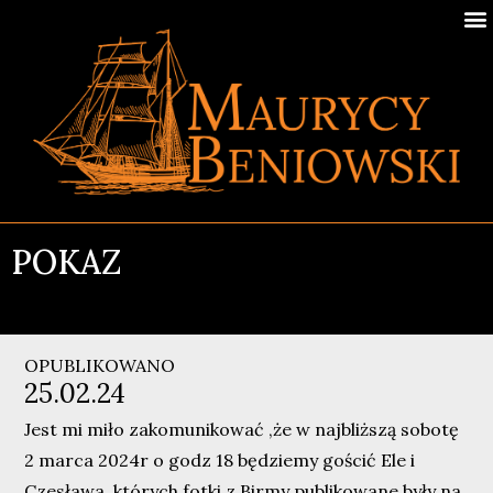
POKAZ
OPUBLIKOWANO
25.02.24
Jest mi miło zakomunikować ,że w najbliższą sobotę
2 marca 2024r o godz 18 będziemy gościć Ele i
Czesława ,których fotki z Birmy publikowane były na