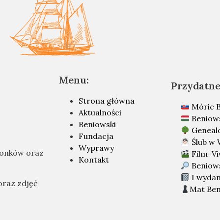
Menu:
Przydatne 
Strona główna
Móric B
Aktualności
Beniow
Beniowski
Geneal
Fundacja
Ślub w 
Wyprawy
łonków oraz
Film-Vi
Kontakt
Beniow
I wydan
oraz zdjęć
Mat Ben