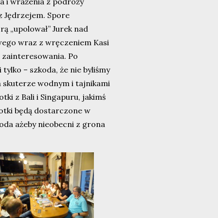
a i wrażenia z podróży
 z Jędrzejem. Spore
rą „upolował” Jurek nad
wego wraz z wręczeniem Kasi
 zainteresowania. Po
 tylko – szkoda, że nie byliśmy
a skuterze wodnym i tajnikami
tki z Bali i Singapuru, jakimś
Fotki będą dostarczone w
koda ażeby nieobecni z grona