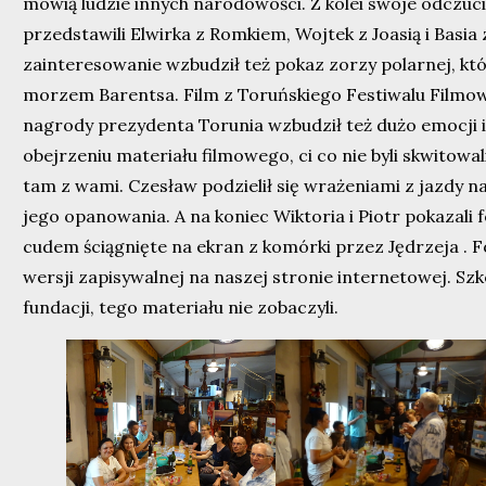
mówią ludzie innych narodowości. Z kolei swoje odczuci
przedstawili Elwirka z Romkiem, Wojtek z Joasią i Basia
zainteresowanie wzbudził też pokaz zorzy polarnej, któ
morzem Barentsa. Film z Toruńskiego Festiwalu Filmo
nagrody prezydenta Torunia wzbudził też dużo emocji i
obejrzeniu materiału filmowego, ci co nie byli skwitowali
tam z wami. Czesław podzielił się wrażeniami z jazdy n
jego opanowania. A na koniec Wiktoria i Piotr pokazali fo
cudem ściągnięte na ekran z komórki przez Jędrzeja . 
wersji zapisywalnej na naszej stronie internetowej. Sz
fundacji, tego materiału nie zobaczyli.