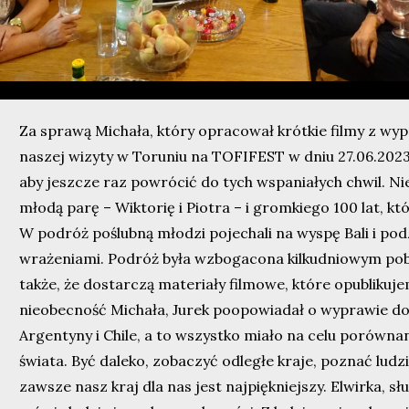
Za sprawą Michała, który opracował krótkie filmy z 
naszej wizyty w Toruniu na TOFIFEST w dniu 27.06.2023 
aby jeszcze raz powrócić do tych wspaniałych chwil. Nie
młodą parę – Wiktorię i Piotra – i gromkiego 100 lat, któ
W podróż poślubną młodzi pojechali na wyspę Bali i podzi
wrażeniami. Podróż była wzbogacona kilkudniowym pob
także, że dostarczą materiały filmowe, które opublikuje
nieobecność Michała, Jurek poopowiadał o wyprawie do
Argentyny i Chile, a to wszystko miało na celu porównani
świata. Być daleko, zobaczyć odległe kraje, poznać ludz
zawsze nasz kraj dla nas jest najpiękniejszy. Elwirka, s