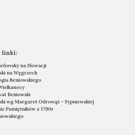
linki:
eňovský na Słowacji
ski na Węgrzech
ogia Beniowskiego
Wielkanocy
vat Beniowski
ski wg Margaret Odrowąż – Sypniewskiej
ie Pamiętników z 1790r
iowskiego