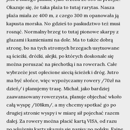
Okazuje się, że taka plaża to tutaj rarytas. Nasza
plaża miała ze 400 m, z czego 300 m opanowała ją
kapusta morska. No gdzieś to paskudztwo też musi
rosnąć. Normalny brzeg to tutaj pionowe skarpy z
głazami i kamieniami na dole. Ma to także dobrą
stronę, bo na tych stromych brzegach usytuowane
są ścieżki, dróżki, alejki, po których doskonale się
można poruszać na piechotką i na rowerach. Całe
wybrzeże jest oplecione siecią ścieżek i dróg. Jutro
ma być słońce, więc wypożyczamy rowery /70zł na
dzień/ i planujemy trasę. Michał, jako bardziej
zaawansowany rowerzysta, planuje objechać wkoło
całą wyspę /108km/, a my chcemy spotkać go po
drugiej stronie wyspy i w miarę sił pojechać razem
dalej. Za rowery można płacić kartą VISA, od razu
po włożeniu karty ukazują się napisy po polsku. Fajne