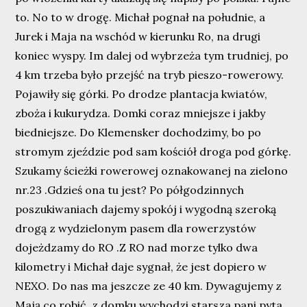
to. No to w drogę. Michał pognał na południe, a
Jurek i Maja na wschód w kierunku Ro, na drugi
koniec wyspy. Im dalej od wybrzeża tym trudniej, po
4 km trzeba było przejść na tryb pieszo-rowerowy.
Pojawiły się górki. Po drodze plantacja kwiatów,
zboża i kukurydza. Domki coraz mniejsze i jakby
biedniejsze. Do Klemensker dochodzimy, bo po
stromym zjeździe pod sam kościół droga pod górkę.
Szukamy ścieżki rowerowej oznakowanej na zielono
nr.23 .Gdzieś ona tu jest? Po półgodzinnych
poszukiwaniach dajemy spokój i wygodną szeroką
drogą z wydzielonym pasem dla rowerzystów
dojeżdzamy do RO .Z RO nad morze tylko dwa
kilometry i Michał daje sygnał, że jest dopiero w
NEXO. Do nas ma jeszcze ze 40 km. Dywagujemy z
Mają co robić, z domku wychodzi starsza pani pyta