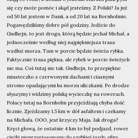
się czy może pomóc i skąd jesteśmy. Z Polski? Ja już
od 50 lat jestem w Danii, a od 20 lat na Bornholmie.
Pogawędziliśmy dobre pół godziny. Jedźcie do
Gudhejn, to jest droga, którą będzie jechał Michał, a
jednocześnie według niej najpiękniejsza trasa
wzdłuż morza. Tam w porcie będzie świeża rybka.
Faktycznie trasa piękna, ale rybek w porcie świeżych
nie ma. Coś tutaj nie tak. Gudhejn, to przepiękne
miasteczko z czerwonymi dachami i ciasnymi
stromo opadającymi ku morzu uliczkami. Po drodze
słyszymy i widzimy polską wycieczkę na rowerach.
Polacy tutaj na Bornholm przyjeżdżają chyba dość
licznie. Zjeżdzamy 1,5 km w dół asfaltem i czekamy
na Michała. OOO, jest krzyczy Maja. Jak droga?
Kręci głową, że ostatnie 4 km to był podjazd, rower
ciężki nieprzystosowany do szybkiej jazdy, silny