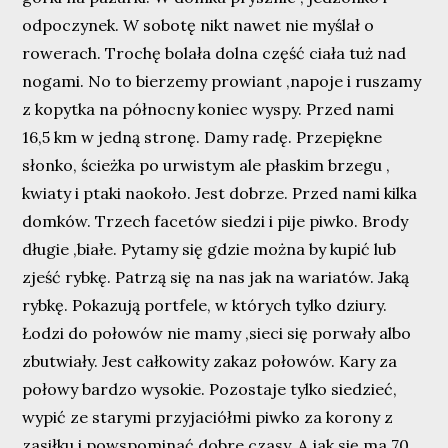
odpoczynek. W sobotę nikt nawet nie myślał o
rowerach. Trochę bolała dolna część ciała tuż nad
nogami. No to bierzemy prowiant ,napoje i ruszamy
z kopytka na północny koniec wyspy. Przed nami
16,5 km w jedną stronę. Damy radę. Przepiękne
słonko, ścieżka po urwistym ale płaskim brzegu ,
kwiaty i ptaki naokoło. Jest dobrze. Przed nami kilka
domków. Trzech facetów siedzi i pije piwko. Brody
długie ,białe. Pytamy się gdzie można by kupić lub
zjeść rybkę. Patrzą się na nas jak na wariatów. Jaką
rybkę. Pokazują portfele, w których tylko dziury.
Łodzi do połowów nie mamy ,sieci się porwały albo
zbutwiały. Jest całkowity zakaz połowów. Kary za
połowy bardzo wysokie. Pozostaje tylko siedzieć,
wypić ze starymi przyjaciółmi piwko za korony z
zasiłku i powspominać dobre czasy. A jak się ma 70