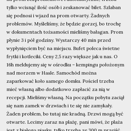
tylko wcisnąć ilość osób i zeskanować bilet. Szlaban
się podnosi i wjazd na prom otwarty. Żadnych
problemów. Myśleliśmy, że będzie gorzej, bo trochę
w dokumentach tożsamości mieliśmy bałagan. Prom
płynie 3 i pół godziny. Wystarczy 40 min przed
wypłynięciem być na miejscu. Bufet poleca świetne
frytki i kotleciki. Ceny 2,5 razy większe jak u nas. O
16h meldujemy się w ośrodku – kempingu położonym
nad morzem w Hasle. Samochód można
zaparkować koło samego domku. Pościel trzeba
mieć własną albo dodatkowo zapłacić za nią w
recepcji. Mieliśmy własną. Na początku pobytu zaciął
się nam zamek w drzwiach i te się nie zamykały.
Żaden problem, bo tutaj nie kradną. Drzwi mogą być
otwarte. Lecimy zaraz na plażę, pani mówi, że plaża
jest z białego piasku, tylko trzeba ze 300 m przejść.