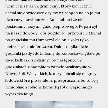
niemiecki strażnik graniczny , który koniecznie
chciał się dowiedzieć czy my z Szengen na co ja mu
dwa razy mówiłem że z Bornholmu i że nie
posiadamy noży ani gazu pieprzowego. Popatrzył
na nasze dowody , coś pogderał i przepuścił. Michał
po angielsku mu tłumaczył ale on z kolei tylko -
niefersztein ,niefersztein. Dalej to tylko dwie
godzinki jazdy i dotarliśmy do Kołbaskowa gdzie po
dwie kiełbaski zjedliśmy i po następnych 2
godzinkach z haczykiem zameldowaliśmy się w
Nowej Soli. Wszystkich, którzy nabrali się na góry
lodowe,które przesłałem, przepraszam, bo to były
nieudolnie zrobione komórką fotki wapiennego
wybrzeża Rugii.