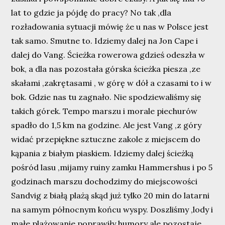
lat to gdzie ja pójdę do pracy? No tak ,dla
rozładowania sytuacji mówię że u nas w Polsce jest
tak samo. Smutne to. Idziemy dalej na Jon Cape i
dalej do Vang. Ścieżka rowerowa gdzieś odeszła w
bok, a dla nas pozostała górska ścieżka piesza ,ze
skałami ,zakrętasami , w górę w dół a czasami to i w
bok. Gdzie nas tu zagnało. Nie spodziewaliśmy się
takich górek. Tempo marszu i morale piechurów
spadło do 1,5 km na godzine. Ale jest Vang ,z góry
widać przepiękne sztuczne zakole z miejscem do
kąpania z białym piaskiem. Idziemy dalej ścieżką
pośród lasu ,mijamy ruiny zamku Hammershus i po 5
godzinach marszu dochodzimy do miejscowości
Sandvig z białą plażą skąd już tylko 20 min do latarni
na samym północnym końcu wyspy. Doszliśmy ,lody i
małe plażowanie poprawiły humory ale pozostaje