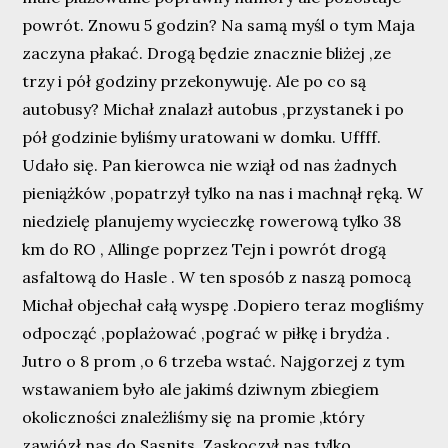
powrót. Znowu 5 godzin? Na samą myśl o tym Maja
zaczyna płakać. Drogą będzie znacznie bliżej ,ze
trzy i pół godziny przekonywuję. Ale po co są
autobusy? Michał znalazł autobus ,przystanek i po
pół godzinie byliśmy uratowani w domku. Uffff.
Udało się. Pan kierowca nie wziął od nas żadnych
pieniążków ,popatrzył tylko na nas i machnął ręką. W
niedzielę planujemy wycieczkę rowerową tylko 38
km do RO , Allinge poprzez Tejn i powrót drogą
asfaltową do Hasle . W ten sposób z naszą pomocą
Michał objechał całą wyspę .Dopiero teraz mogliśmy
odpocząć ,poplażować ,pograć w piłkę i brydża .
Jutro o 8 prom ,o 6 trzeba wstać. Najgorzej z tym
wstawaniem było ale jakimś dziwnym zbiegiem
okoliczności znależliśmy się na promie ,który
zawiózł nas do Sasnits. Zaskoczył nas tylko