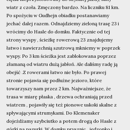
wiatr z czoła. Zmęczony bardzo. Na liczniku 81 km.
Po spożyciu w Gudhejn obiadku postanawiamy
jechać dalej razem. Odnajdziemy zieloną trasę 23 i
wrócimy do Hasle do domku. Faktycznie od tej
strony wyspy , ścieżkę rowerową 23 znajdujemy
łatwo i nawierzchnią szutrową mkniemy w poprzek
wyspy. Po 3 km ścieżka jest zablokowana poprzez
złamaną od wiatru dużą jabłoń. Ale daliśmy radę ją
obejść .Z rowerami łatwo nie było. Po prawej
stronie pojawia się podłużne jezioro, które
towarzyszy nam przez 2 km. Najważniejsze, że
trasa w miarę płaska , drzewa ochraniają przed
wiatrem , pojawiły się też pionowe uskoki skalne z
spływającymi strumykami. Do Klemensker
dojeżdżamy szybciutko a potem drogą do Hasle z
górki na pazurki. W domku prysznic , jedzonko i