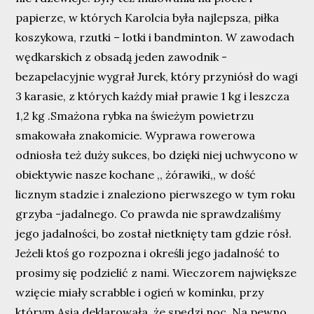
papierze, w których Karolcia była najlepsza, piłka
koszykowa, rzutki – lotki i bandminton. W zawodach
wędkarskich z obsadą jeden zawodnik -
bezapelacyjnie wygrał Jurek, który przyniósł do wagi
3 karasie, z których każdy miał prawie 1 kg i leszcza
1,2 kg .Smażona rybka na świeżym powietrzu
smakowała znakomicie. Wyprawa rowerowa
odniosła też duży sukces, bo dzięki niej uchwycono w
obiektywie nasze kochane ,, żórawiki,, w dość
licznym stadzie i znaleziono pierwszego w tym roku
grzyba -jadalnego. Co prawda nie sprawdzaliśmy
jego jadalności, bo został nietknięty tam gdzie rósł.
Jeżeli ktoś go rozpozna i określi jego jadalność to
prosimy się podzielić z nami. Wieczorem największe
wzięcie miały scrabble i ogień w kominku, przy
którym Asia deklarowała, że spędzi noc. Na pewno