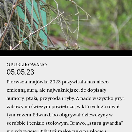
OPUBLIKOWANO
05.05.23
Pierwsza majówka 2023 przywitała nas nieco
zmienną aurą, ale najważniejsze, że dopisały
humory, ptaki, przyroda i ryby. A nade wszystko gry i
zabawy na świeżym powietrzu, w których górował
tym razem Edward, bo obgrywał dziewczyny w
scrabble i tenisie stołowym. Brawo, „stara gwardia”
nie rdzewieje. Były też malowanki na płocie i