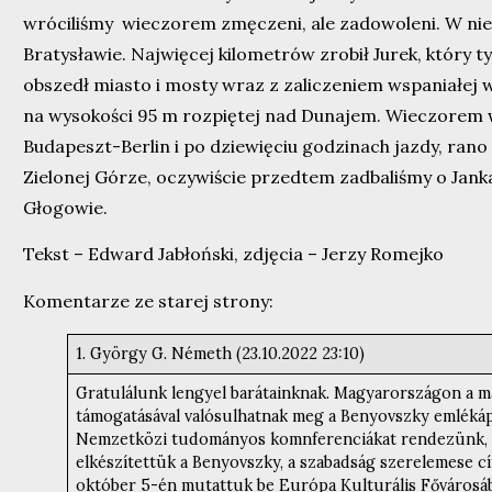
wróciliśmy wieczorem zmęczeni, ale zadowoleni. W nie
Bratysławie. Najwięcej kilometrów zrobił Jurek, który t
obszedł miasto i mosty wraz z zaliczeniem wspaniałej 
na wysokości 95 m rozpiętej nad Dunajem. Wieczorem ws
Budapeszt-Berlin i po dziewięciu godzinach jazdy, rano
Zielonej Górze, oczywiście przedtem zadbaliśmy o Janka
Głogowie.
Tekst – Edward Jabłoński, zdjęcia – Jerzy Romejko
Komentarze ze starej strony:
1. György G. Németh (23.10.2022 23:10)
Gratulálunk lengyel barátainknak. Magyarországon a 
támogatásával valósulhatnak meg a Benyovszky emléká
Nemzetközi tudományos komnferenciákat rendezünk, k
elkészítettük a Benyovszky, a szabadság szerelemese cí
október 5-én mutattuk be Európa Kulturális Fővárosáb