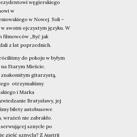
 prezydentowi węgierskiego
howi w
eniowskiego w Nowej Soli –
 w swoim ojczystym języku. W
h filmowców „Być jak
ali z lat poprzednich.
wróciliśmy do pokoju w byłym
 na Starym Mieście.
ę znakomitym gitarzystą,
iego otrzymaliśmy
skiego i Marka
zwiedzanie Bratysławy, jej
liśmy bilety autobusowe
, wrażeń nie zabrakło.
 serwującej sznycle po
e zjeść sznycla? Z Austrii