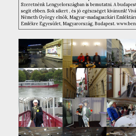
Szeretnénk Lengyelországban is bemutatni. A budapest
segít ebben. Sok sikert , és jó egészséget kívánunk! Viv
Németh György elnök, Magyar-madagaszkári Emléktár
Emlékre Egyesület, Magyarország, Budapest. www.ben