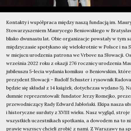
Kontakty i współpraca między naszą fundacją im. Maur
Stowarzyszeniem Maurycego Beniowskiego w Bratysławi
blisko dwunastu lat. Obie organizacje powstały w tym
międzyczasie spotykano się wielokrotnie w Polsce i na 
w miejscu urodzenia patrona we Vrbove na Słowacji. Os
września 2022 roku z okazji 276 rocznicy urodzenia Ma
jubileuszu 5-lecia wydania komiksu o Beniowskim, które
prezydent Słowacji – Rudolf Schuster i rysownik Radovan
będzie się składał z 14 książek, dotychczas wydano 5). 
dumnie reprezentowali: fundator Jerzy Romejko, prezes
przewodniczący Rady Edward Jabłoński. Ekipa nasza ubr
i historyczne surduty z XVIII wieku. Nasz wygląd, stroje
wszystkich uczestnikach spotkania, a dowodem na to nie
prawie wszyscy chcieli zrobić z nami. Z Warszawy na sp