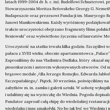
latach 1999-2004 dr. h. c. inż. Rudolfowi Schusterowi,
Stowarzyszenia Moritza Beńovskeho Georgy G. Nemet
Budapeszcie oraz prezesowi Fundacji im. Maurycego B
Janowi Manikowskiemu. Każdy wyróżniony podziękował
trakcie uroczystości obejrzano fragmenty filmu polskic
Beniowski” oraz wyświetlono życzenia od laureatów Med
Uroczystość na statku trwała kilka godzin. Szczęśliwi 
pałacu z XVIII wieku, obecnie apartamentowca „Palace”
Zaprosiliśmy do nas Vladimira Dudlaka, który okazał si
piosenkarzem i autorem wykonywanych utworów. Od n
brązowe medale /dla Jerzego Romejko, Edwarda Jabłoń
Szczepańskiego/. Piątek, 30 września, poświęciliśmy na 
zabytków m. in. zamku i galerii sztuki. W sobotę wykupi
i udaliśmy się na wycieczkę do Wiednia. Pogoda dopisała
Fundator zaprosił całą ekipę do wiedeńskiej restauracji
wiedeńsku i inne smakołyki. No bo jak być we Wiedniu i ni