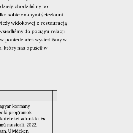
dzielę chodziliśmy po
ylko sobie znanymi ścieżkami
wieży widokowej z restauracją
iedliśmy do pociągu relacji
 w poniedziałek wysiedliśmy w
, który nas opuścił w
magyar kormány
poló programok.
öteteket adunk ki, és
mű musicalt. 2022.
an, Újvidéken.