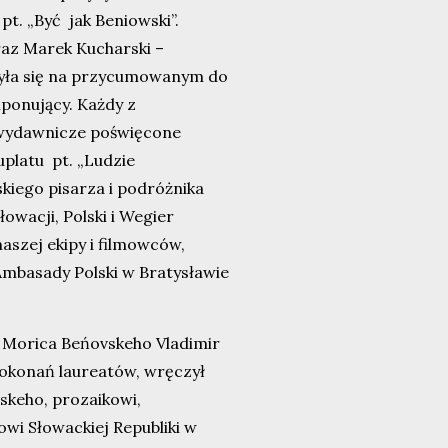
pt. „Być jak Beniowski”.
az Marek Kucharski –
była się na przycumowanym do
mponujący. Każdy z
 wydawnicze poświęcone
platu pt. „Ludzie
kiego pisarza i podróżnika
owacji, Polski i Wegier
naszej ekipy i filmowców,
 Ambasady Polski w Bratysławie
 Morica Beńovskeho Vladimir
dokonań laureatów, wręczył
keho, prozaikowi,
wi Słowackiej Republiki w