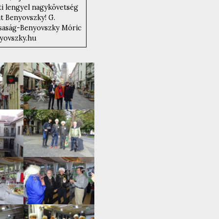
i lengyel nagykövetség
át Benyovszky! G.
saság-Benyovszky Móric
yovszky.hu