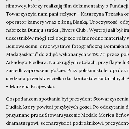
filmowcy, którzy realizują film dokumentalny o Fundacji 
Towarzyszyła nam pani reżyser – Katarzyna Trzaska or
operator kamery wraz z żoną Blanką. Uroczystość od
nabrzeża Dunaju statku „Rivers Club”. Wystrój sali był i
uczestników mógł też obejrzeć różnorodne materiały
Beniowskiemu oraz wystawę fotograficzną Dominika Su
Madagaskaru” do zdjęć wykonanych w 1937 r przez pols
Arkadego Fiedlera. Na okrągłych stołach, przy flagach Sł
zasiedli zaproszeni goście. Przy polskim stole, oprócz 
siedziała przedstawicielka d.s. kontaktów kulturalnych
– Marzena Krajewska.
Gospodarzem spotkania był prezydent Stowarzyszenia
Dudlak, który powitał przybyłych gości. Po odczytaniu 
przyznane przez Stowarzyszenie Medale Morica Beńovs
dramaturgowi, scenarzyście i podróżnikowi, prezydento