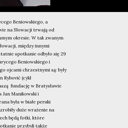
ycego Beniowskiego, a
e na Słowacji trwają od
 samym okresie. W tak zwanym
Słowacji, między innymi
tatnie spotkanie odbyło się 29
urycego Beniowskiego i
go ojcami chrzestnymi są: były
 Rybović (cykl
Naszą fundację w Bratysławie
 Jan Manikowski i
ana była w białe peruki
 zrobiły duże wrażenie na
ch będą fotki, które
otkanie przybyli także