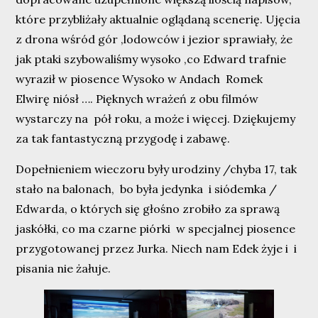
które przybliżały aktualnie oglądaną scenerię. Ujęcia
z drona wśród gór ,lodowców i jezior sprawiały, że
jak ptaki szybowaliśmy wysoko ,co Edward trafnie
wyraził w piosence Wysoko w Andach Romek
Elwirę niósł …. Pięknych wrażeń z obu filmów
wystarczy na pół roku, a może i więcej. Dziękujemy
za tak fantastyczną przygodę i zabawę.
Dopełnieniem wieczoru były urodziny /chyba 17, tak
stało na balonach, bo była jedynka i siódemka /
Edwarda, o których się głośno zrobiło za sprawą
jaskółki, co ma czarne piórki w specjalnej piosence
przygotowanej przez Jurka. Niech nam Edek żyje i i
pisania nie żałuje.