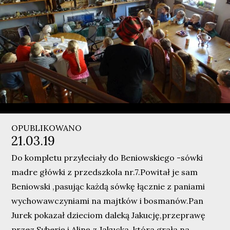
OPUBLIKOWANO
21.03.19
Do kompletu przyleciały do Beniowskiego -sówki
madre główki z przedszkola nr.7.Powitał je sam
Beniowski ,pasując każdą sówkę łącznie z paniami
wychowawczyniami na majtków i bosmanów.Pan
Jurek pokazał dzieciom daleką Jakucję,przeprawę
przez Syberię i Alinę z Jakucka ,która grała na