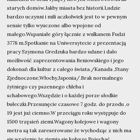
starych domów.Jakby miasta bez historii.Ludzie
bardzo uczynni i mili aczkolwiek jest to w pewnym
sensie tylko wyuczone albo wpojone od
małego.Wspaniałe góry łącznie z wulkanem Fudzi
3778 m.Spotkanie na Uniwersytecie z prezentacją
pracy Szymona Gredzuka bardzo udane i dało
możliwość zaprezentowania Beniowskiego i jego
dokonań dla kultur z całego świata./Kanada ,Stany
Zjednoczone,Włochy,Japonia/.Brak normalnego
żytniego czy pszennego chleba i
schabowego.Wszędzie i o każdej porze słodkie
bułeczki.Przesunęcie czasowe 7 godz. do przodu ,o
19 jest już ciemno.W przeciągu roku występuje do
1500 trzęsień ziemi.Wagony kolejowe i wagony
metra są tak zareserowane że wychodząc z nich ma
się wrażenie że ziemia się kołysze.Pojechać