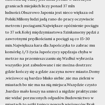
granicach miejskich liczy ponad 37 mln
ludności.Obszrowo Japonia jest nieco większa od
Polski.Miliony ludzi jadą rano do pracy oczywiscie
metrem i pociagami.Największe opóżnienie pociągu
to 37 sek.Kolej międzymiastowa Szinkanseny pędzi z
zawrotnymi prędkościami a pociągi są co 15-30
min.Największa kara dla Japończyka to zabrac mu
komórkę.1/3 życia Japończycy spędzaja chyba w
metrze na przemieszczaniu się.Wzdłuż wybrzeża
wszystko jest zabudowane i nie można dostrzec
gdzie kończy się a gdzie zaczyna nowe miasto.Domy
,wieżowce są bardzo blisko siebie ,nie ma zieleni w
miastach bo nie ma na nią miejsca.Wszędzie czysto
,bardzo mało koszy na smieci a nigdzie praktycznie
nie widać porzuconych odpadów.Budownictwo w
miastach to setki tysięcy nowych wieżowców.Brak