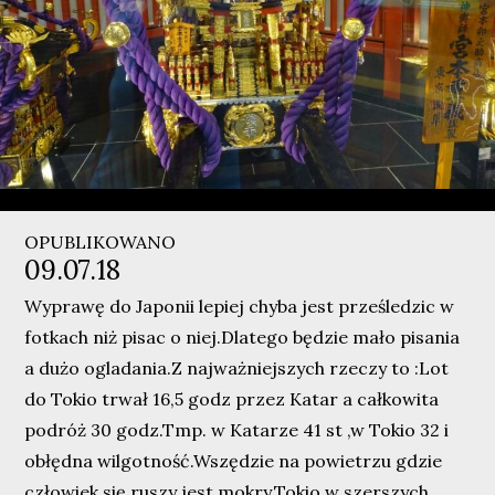
OPUBLIKOWANO
09.07.18
Wyprawę do Japonii lepiej chyba jest prześledzic w
fotkach niż pisac o niej.Dlatego będzie mało pisania
a dużo ogladania.Z najważniejszych rzeczy to :Lot
do Tokio trwał 16,5 godz przez Katar a całkowita
podróż 30 godz.Tmp. w Katarze 41 st ,w Tokio 32 i
obłędna wilgotność.Wszędzie na powietrzu gdzie
człowiek się ruszy jest mokry.Tokio w szerszych