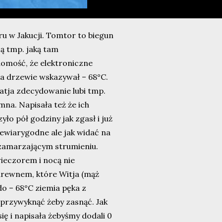
u w Jakucji. Tomtor to biegun
zą tmp. jaką tam
domość, że elektroniczne
a drzewie wskazywał – 68°C.
atja zdecydowanie lubi tmp.
imna. Napisała też że ich
ło pół godziny jak zgasł i już
iewiarygodne ale jak widać na
ezamarzającym strumieniu.
wieczorem i nocą nie
 drewnem, które Witja (mąż
do – 68°C ziemia pęka z
 przywyknąć żeby zasnąć. Jak
się i napisała żebyśmy dodali 0