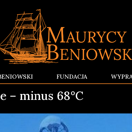
BENIOWSKI
FUNDACJA
WYPR
e – minus 68°C