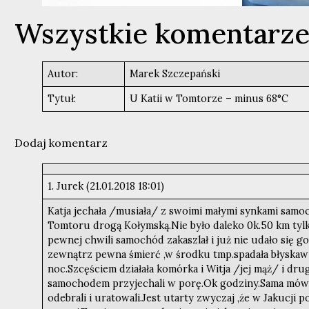
Wszystkie komentarz
Autor:
Marek Szczepański
Tytuł:
U Katii w Tomtorze – minus 68°C
Dodaj komentarz
1. Jurek (21.01.2018 18:01)
Katja jechała /musiała/ z swoimi małymi synkami sam
Tomtoru drogą Kołymską.Nie było daleko 0k.50 km tylk
pewnej chwili samochód zakaszlał i już nie udało się 
zewnątrz pewna śmierć ,w środku tmp.spadała błyskawicz
noc.Szcęściem działała komórka i Witja /jej mąż/ i dru
samochodem przyjechali w porę.Ok godziny.Sama mówi ,
odebrali i uratowali.Jest utarty zwyczaj ,że w Jakucji 