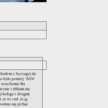
e
ochodem z Juczugej do
o było poniżej -50.W
go uruchomić.Na
nie i zbliżała się
gi kolega z drugim
że to cud ,że ją
powinno się jechać