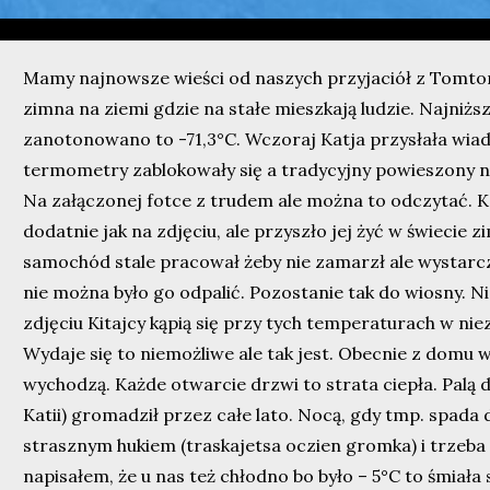
Mamy najnowsze wieści od naszych przyjaciół z Tomtor
zimna na ziemi gdzie na stałe mieszkają ludzie. Najniżs
zanotonowano to -71,3°C. Wczoraj Katja przysłała wia
termometry zablokowały się a tradycyjny powieszony n
Na załączonej fotce z trudem ale można to odczytać. K
dodatnie jak na zdjęciu, ale przyszło jej żyć w świecie z
samochód stale pracował żeby nie zamarzł ale wystarczy
nie można było go odpalić. Pozostanie tak do wiosny. N
zdjęciu Kitajcy kąpią się przy tych temperaturach w ni
Wydaje się to niemożliwe ale tak jest. Obecnie z domu 
wychodzą. Każde otwarcie drzwi to strata ciepła. Palą
Katii) gromadził przez całe lato. Nocą, gdy tmp. spada 
strasznym hukiem (traskajetsa oczien gromka) i trzeba
napisałem, że u nas też chłodno bo było – 5°C to śmiała 