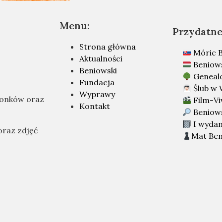
Menu:
Przydatne 
Strona główna
Móric B
Aktualności
Beniow
Beniowski
Geneal
Fundacja
Ślub w 
Wyprawy
łonków oraz
Film-Vi
Kontakt
Beniow
I wydan
oraz zdjęć
Mat Ben