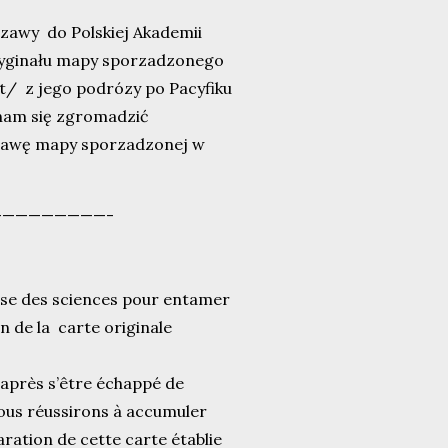
szawy do Polskiej Akademii
ryginału mapy sporzadzonego
st/ z jego podrózy po Pacyfiku
 nam się zgromadzić
prawę mapy sporzadzonej w
————————-
aise des sciences pour entamer
en de la carte originale
e après s’être échappé de
ous réussirons à accumuler
aration de cette carte établie