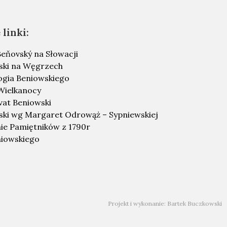
linki:
eňovský na Słowacji
ski na Węgrzech
ogia Beniowskiego
Wielkanocy
vat Beniowski
ski wg Margaret Odrowąż – Sypniewskiej
ie Pamiętników z 1790r
iowskiego
Projekt i wykonanie: Bartek Buczkowski