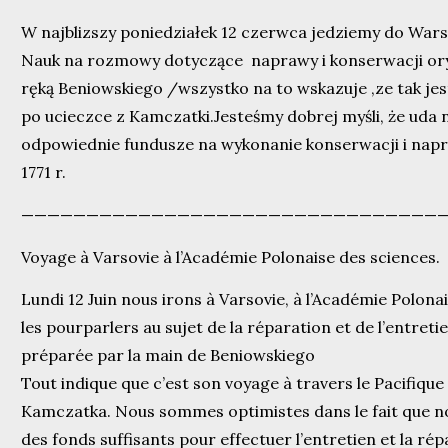
W najblizszy poniedziałek 12 czerwca jedziemy do War
Nauk na rozmowy dotyczące naprawy i konserwacji o
ręką Beniowskiego /wszystko na to wskazuje ,ze tak je
po ucieczce z Kamczatki.Jesteśmy dobrej myśli, że uda
odpowiednie fundusze na wykonanie konserwacji i na
1771 r.
—————————————————————————————————
Voyage à Varsovie à l’Académie Polonaise des sciences.
Lundi 12 Juin nous irons à Varsovie, à l’Académie Polon
les pourparlers au sujet de la réparation et de l’entreti
préparée par la main de Beniowskiego
Tout indique que c’est son voyage à travers le Pacifiqu
Kamczatka. Nous sommes optimistes dans le fait que n
des fonds suffisants pour effectuer l’entretien et la rép