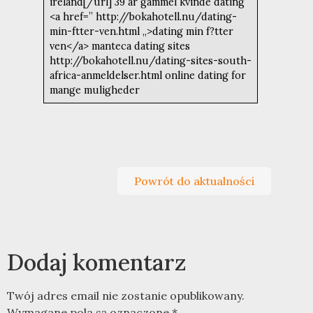
ireland[/url] 39 ar gammel kvinde dating
<a href=” http://bokahotell.nu/dating-
min-ftter-ven.html „>dating min f?tter
ven</a> manteca dating sites
http://bokahotell.nu/dating-sites-south-
africa-anmeldelser.html online dating for
mange muligheder
Powrót do aktualności
Dodaj komentarz
Twój adres email nie zostanie opublikowany.
Wymagane pola są oznaczone
*