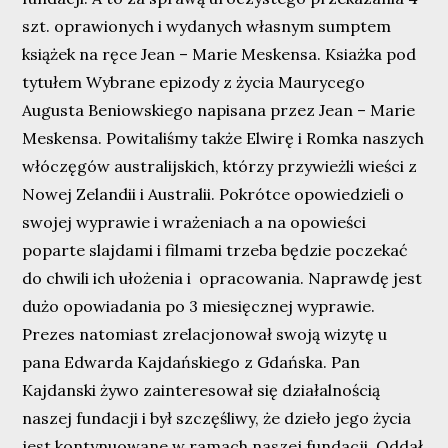
szt. oprawionych i wydanych własnym sumptem
książek na ręce Jean – Marie Meskensa. Ksiażka pod
tytułem Wybrane epizody z życia Maurycego
Augusta Beniowskiego napisana przez Jean – Marie
Meskensa. Powitaliśmy także Elwirę i Romka naszych
włóczęgów australijskich, którzy przywieżli wieści z
Nowej Zelandii i Australii. Pokrótce opowiedzieli o
swojej wyprawie i wrażeniach a na opowieści
poparte slajdami i filmami trzeba będzie poczekać
do chwili ich ułożenia i opracowania. Naprawdę jest
dużo opowiadania po 3 miesięcznej wyprawie.
Prezes natomiast zrelacjonował swoją wizytę u
pana Edwarda Kajdańskiego z Gdańska. Pan
Kajdanski żywo zainteresował się działalnością
naszej fundacji i był szczęśliwy, że dzieło jego życia
jest kontynuowane w ramach naszej fundacji. Oddał