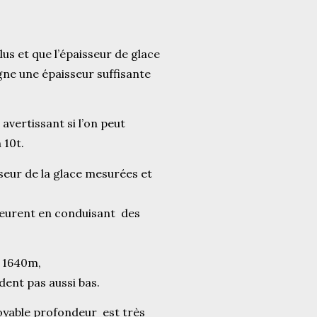
plus et que l’épaisseur de glace
gne une épaisseur suffisante
avertissant si l’on peut
 10t.
seur de la glace mesurées et
meurent en conduisant des
e 1640m,
ent pas aussi bas.
royable profondeur est très