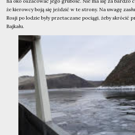
na oko oszacować jego grubość. Nie ma się za bardzo c
że kierowcy boją się jeżdzić w te strony. Na uwagę zasług
Rosji po lodzie były przetaczane pociągi, żeby skrócić p
Bajkału.