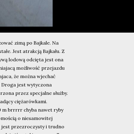
żować zimą po Bajkale. Na
ałe. Jest atrakcją Bajkału. Z
ywą lodową odcięta jest ona
wniajacą możliwość przejazdu
gajaca, że można wjechać
. Droga jest wytyczona
rzona przez specjalne służby.
jadący ciężarówkami.
0 m brrrrr chyba nawet ryby
domością o niesamowitej
 jest przezroczysty i trudno