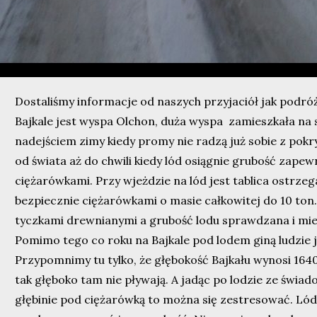
Dostaliśmy informacje od naszych przyjaciół jak podró
Bajkale jest wyspa Olchon, duża wyspa zamieszkała na st
nadejściem zimy kiedy promy nie radzą już sobie z pokr
od świata aż do chwili kiedy lód osiągnie grubość zape
ciężarówkami. Przy wjeżdzie na lód jest tablica ostrze
bezpiecznie ciężarówkami o masie całkowitej do 10 ton
tyczkami drewnianymi a grubość lodu sprawdzana i mie
Pomimo tego co roku na Bajkale pod lodem giną ludzie 
Przypomnimy tu tylko, że głębokość Bajkału wynosi 164
tak głęboko tam nie pływają. A jadąc po lodzie ze świa
głębinie pod ciężarówką to można się zestresować. Lód