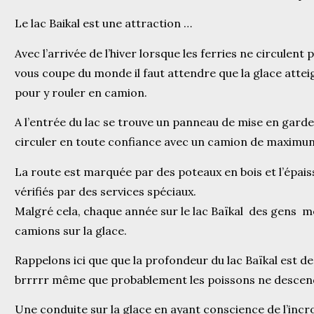
Le lac Baikal est une attraction …
Avec l’arrivée de l’hiver lorsque les ferries ne circulent 
vous coupe du monde il faut attendre que la glace attei
pour y rouler en camion.
A l’entrée du lac se trouve un panneau de mise en garde 
circuler en toute confiance avec un camion de maximun
La route est marquée par des poteaux en bois et l’épais
vérifiés par des services spéciaux.
Malgré cela, chaque année sur le lac Baïkal des gens 
camions sur la glace.
Rappelons ici que que la profondeur du lac Baïkal est d
brrrrr même que probablement les poissons ne descend
Une conduite sur la glace en ayant conscience de l’inc