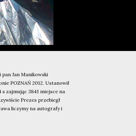
i pan Jan Manikowski
atonie POZNAŃ 2012. Ustanowił
 s zajmując 3841 miejsce na
czywiście Prezes przebiegł
rawa liczymy na autografy i