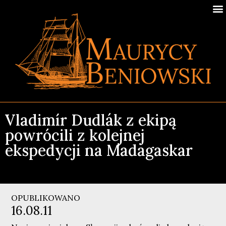
Vladimír Dudlák z ekipą
powrócili z kolejnej
ekspedycji na Madagaskar
OPUBLIKOWANO
16.08.11