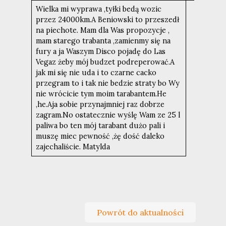
Wielka mi wyprawa ,tyłki bedą wozic
przez 24000km.A Beniowski to przeszedł
na piechote. Mam dla Was propozycje ,
mam starego trabanta ,zamienmy się na
fury a ja Waszym Disco pojadę do Las
Vegaz żeby mój budzet podreperować.A
jak mi się nie uda i to czarne cacko
przegram to i tak nie bedzie straty bo Wy
nie wrócicie tym moim tarabantem.He
,he.Aja sobie przynajmniej raz dobrze
zagram.No ostatecznie wyślę Wam ze 25 l
paliwa bo ten mój tarabant dużo pali i
muszę miec pewność ,żę dość daleko
zajechaliście. Matylda
Powrót do aktualności