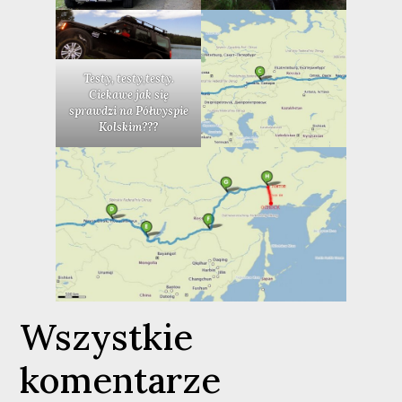
Testy, testy,testy.
Ciekawe jak się
sprawdzi na Półwyspie
Kolskim???
Wszystkie
komentarze