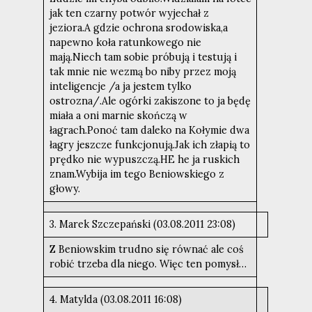
jak ten czarny potwór wyjechał z
jeziora.A gdzie ochrona srodowiska,a
napewno koła ratunkowego nie
mają.Niech tam sobie próbują i testują i
tak mnie nie wezmą bo niby przez moją
inteligencje /a ja jestem tylko
ostrozna/.Ale ogórki zakiszone to ja będę
miała a oni marnie skończą w
łagrach.Ponoć tam daleko na Kołymie dwa
łagry jeszcze funkcjonują.Jak ich złapią to
prędko nie wypuszczą.HE he ja ruskich
znam.Wybija im tego Beniowskiego z
głowy.
3. Marek Szczepański (03.08.2011 23:08)
Z Beniowskim trudno się równać ale coś
robić trzeba dla niego. Więc ten pomysł…
4. Matylda (03.08.2011 16:08)