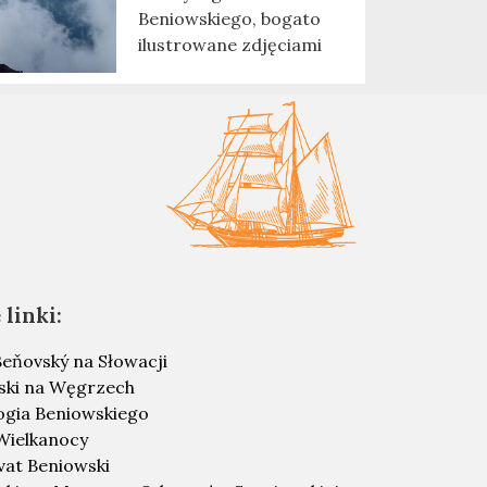
Beniowskiego, bogato
ilustrowane zdjęciami
linki:
eňovský na Słowacji
ski na Węgrzech
ogia Beniowskiego
Wielkanocy
vat Beniowski