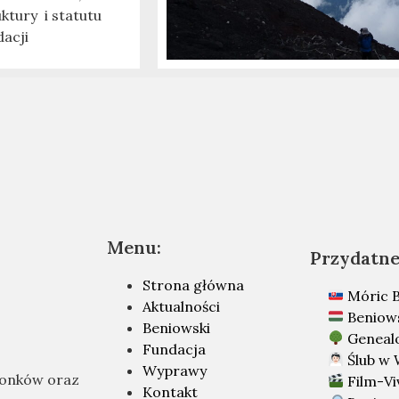
uktury i statutu
dacji
Menu:
Przydatne 
Strona główna
Móric B
Aktualności
Beniow
Beniowski
Geneal
Fundacja
Ślub w 
Wyprawy
łonków oraz
Film-Vi
Kontakt