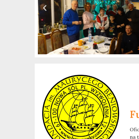
F
Ofi
na 